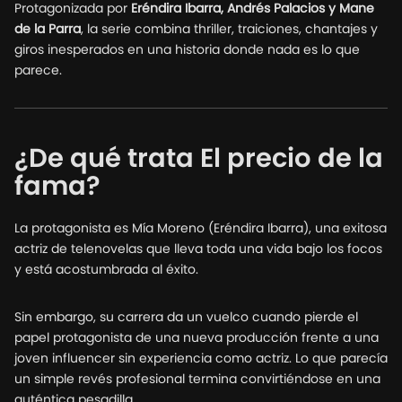
Protagonizada por
Eréndira Ibarra, Andrés Palacios y Mane
de la Parra
, la serie combina thriller, traiciones, chantajes y
giros inesperados en una historia donde nada es lo que
parece.
¿De qué trata El precio de la
fama?
La protagonista es Mía Moreno (Eréndira Ibarra), una exitosa
actriz de telenovelas que lleva toda una vida bajo los focos
y está acostumbrada al éxito.
Sin embargo, su carrera da un vuelco cuando pierde el
papel protagonista de una nueva producción frente a una
joven influencer sin experiencia como actriz. Lo que parecía
un simple revés profesional termina convirtiéndose en una
auténtica pesadilla.