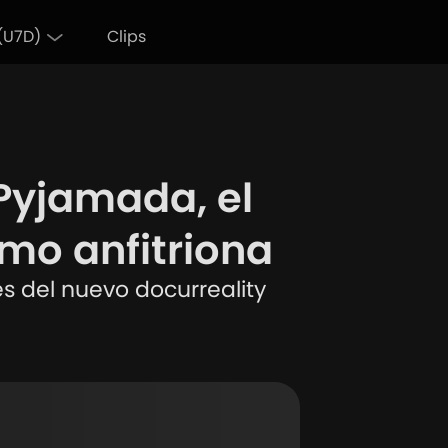
(U7D)
Clips
Actualidad
 Pyjamada, el
omo anfitriona
es del nuevo docurreality