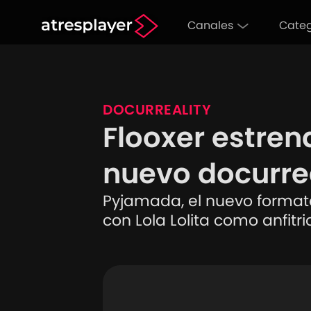
Canales
Categ
DOCURREALITY
Flooxer estren
nuevo docurrea
Pyjamada, el nuevo formato 
con Lola Lolita como anfitri