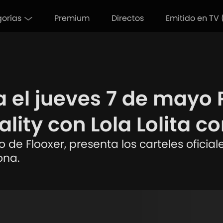
orías
Premium
Directos
Emitido en TV 
a el jueves 7 de mayo
lity con Lola Lolita c
de Flooxer, presenta los carteles oficial
ona.