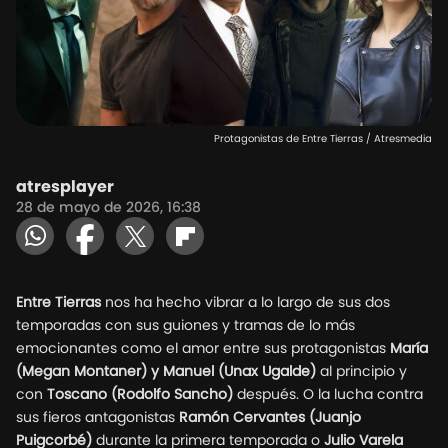
Protagonistas de Entre Tierras / Atresmedia
atresplayer
28 de mayo de 2026, 16:38
Entre Tierras
nos ha hecho vibrar a lo largo de sus dos
temporadas con sus guiones y tramas de lo más
emocionantes como el amor entre sus protagonistas
María
(Megan Montaner) y Manuel (Unax Ugalde)
al principio y
con
Toscano (Rodolfo Sancho)
después. O la lucha contra
sus fieros antagonistas
Ramón Cervantes (Juanjo
Puigcorbé)
durante la primera temporada o
Julio Varela